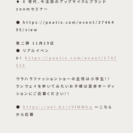
♦︎ X 世代、今注目のアップサイクルブランド
zoomセミナー
● https://peatix.com/event/37464
95/view
第二弾 11月19日
● リアルイベン
ト！
https://peatix.com/event/3747
515
ウラハラファッションショーの主役は小学生！！
ランウェイを歩いてみたいお子様は是非オーディ
ションにご応募ください！！
●
https://onl.bz/cVfMMhq
←こちら
から応募