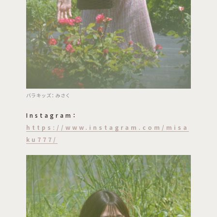
バラキッズ：みさく
Instagram：
https://www.instagram.com/misa
ku777/