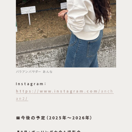
バラアンバサダー あんな
Instagram：
https://www.instagram.com/
anch
an2
/
📅今後の予定（2025年〜2026年）
🎳8月：ボーリング大会＆撮影会